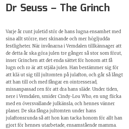
Dr Seuss – The Grinch
Varje år runt juletid stör de hans lugna ensamhet med
sina allt större, mer skinande och mer högljudda
festligheter. När invånarna i Vemdalen tillkännager att
de detta år ska göra julen tre gånger så stor som förut,
inser Grinchen att det enda sättet för honom att få
lugn och ro är att stjäla julen. Han bestämmer sig för
att klä ut sig till jultomten på julafton, och går så långt
att han till och med fångar en ointresserad,
missanpassad ren för att dra hans släde. Under tiden,
nere i Vemdalen, smider Cindy-Lou Who, en ung flicka
med en översvallande julkänsla, och hennes vänner
planer. De ska fånga jultomten under hans
julaftonsrunda så att hon kan tacka honom för allt han
gjort för hennes utarbetade, ensamstående mamma.