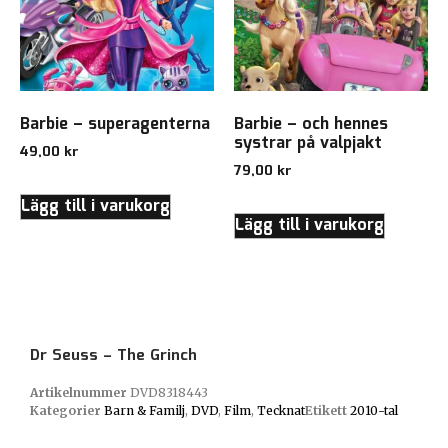
Barbie – superagenterna
Barbie – och hennes
systrar på valpjakt
49,00
kr
79,00
kr
Lägg till i varukorg
Lägg till i varukorg
Dr Seuss – The Grinch
Artikelnummer
DVD8318443
Kategorier
Barn & Familj
,
DVD
,
Film
,
Tecknat
Etikett
2010-tal