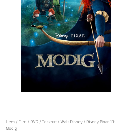
Hem
/
Film
/
DVD
/
Tecknat
/
Walt Disney
/ Disney Pixar 13:
Modig