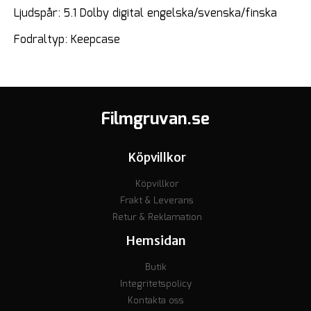
Ljudspår: 5.1 Dolby digital engelska/svenska/finska
Fodraltyp: Keepcase
Filmgruvan.se
Köpvillkor
Köpvillkor
Frakt & Leverans
Retur & Reklamation
Hemsidan
Butik
Integritetspolicy
Kontakta oss