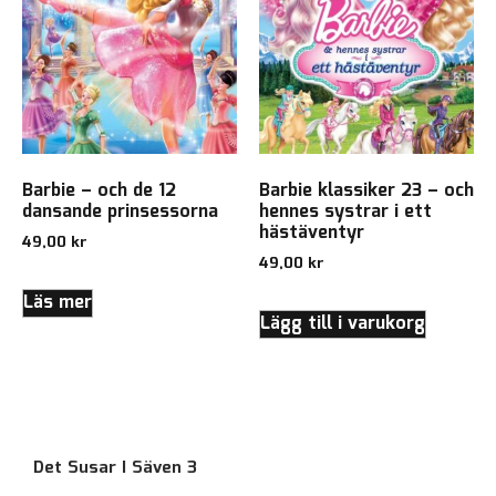
Barbie – och de 12
Barbie klassiker 23 – och
dansande prinsessorna
hennes systrar i ett
hästäventyr
49,00
kr
49,00
kr
Läs mer
Lägg till i varukorg
Det Susar I Säven 3