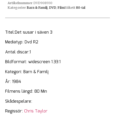
Artikelnummer
DVD908930
Kategorier
Barn & Familj
,
DVD
,
Film
Etikett
80-tal
Titel:Det susar i säven 3
Mediatyp: Dvd R2
Antal discar:1
Bildformat: widescreen 1.33:1
Kategori: Barn & Familj
År: 1984
Filmens längd: 80 Min
Skådespelare:
Regissör:
Chris Taylor