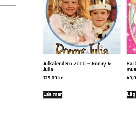
Julkalendern 2000 – Ronny &
Barb
Julia
mus
129,00
kr
49,
Läs mer
Lägg