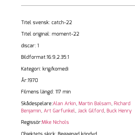
Titel svensk: catch-22
Titel original: moment-22
discar: 1
Bildformat:16:9,2.35:1
Kategori: krig/komedi
År:1970
Filmens längd: 117 min
Skådespelare:
Alan Arkin
,
Martin Balsam
,
Richard
Benjamin
,
Art Garfunkel
,
Jack Gilford
,
Buck Henry
Regissör:
Mike Nichols
Objektets skick: Begagnad köpdvd