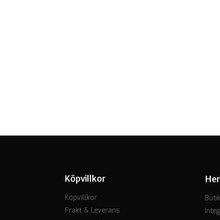
Köpvillkor
He
Köpvillkor
Buti
Frakt & Leverans
Integ