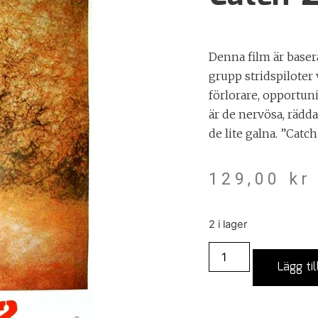
Denna film är baser
grupp stridspiloter
förlorare, opportu
är de nervösa, rädda
de lite galna. ”Catc
129,00
kr
2 i lager
Lägg til