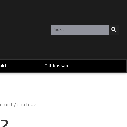
akt
Till kassan
omedi
/ catch-22
22