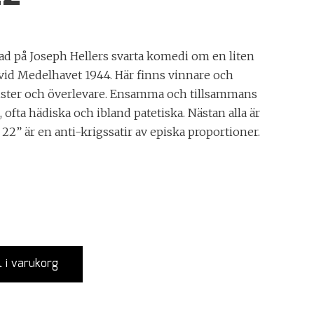
ad på Joseph Hellers svarta komedi om en liten
 vid Medelhavet 1944. Här finns vinnare och
nister och överlevare. Ensamma och tillsammans
, ofta hädiska och ibland patetiska. Nästan alla är
h 22” är en anti-krigssatir av episka proportioner.
l i varukorg