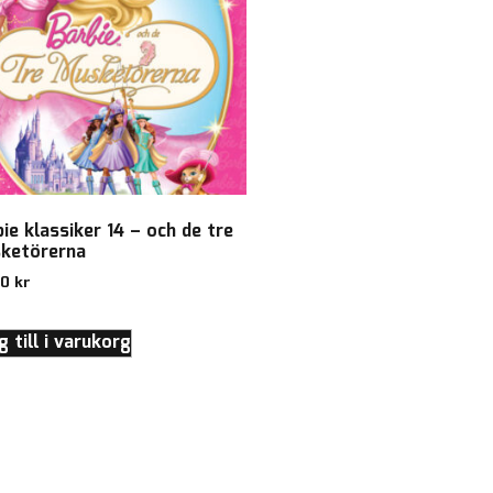
ie klassiker 14 – och de tre
ketörerna
00
kr
 till i varukorg