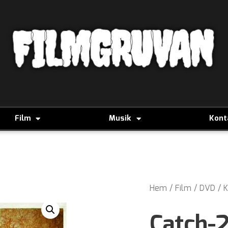
FILMGRUVAN
Film
Musik
Kont
Hem
/
Film
/
DVD
/
K
Catch-