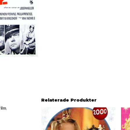
Relaterade Produkter
Film
,