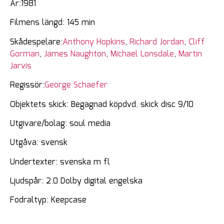
År:1981
Filmens längd: 145 min
Skådespelare:
Anthony Hopkins
,
Richard Jordan
,
Cliff
Gorman
,
James Naughton
,
Michael Lonsdale
,
Martin
Jarvis
Regissör:
George Schaefer
Objektets skick: Begagnad köpdvd. skick disc 9/10
Utgivare/bolag: soul media
Utgåva: svensk
Undertexter: svenska m fl
Ljudspår: 2.0 Dolby digital engelska
Fodraltyp: Keepcase