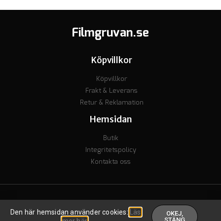
Filmgruvan.se
Köpvillkor
Köpvillkor
Frakt & Leverans
Retur & Reklamation
Hemsidan
Butik
Integritetspolicy
Kontakta oss
© Copyright 2023 - Org nr. 7106238277 - Godkänd för F-skatt
Den här hemsidan använder cookies:
Läs
OKEJ,
Skapad av inkomstguiden
.
STÄNG
mer här