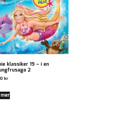
ie klassiker 19 – i en
jungfrusaga 2
00
kr
 mer