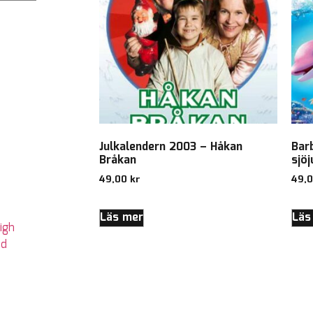
Julkalendern 2003 – Håkan
Barb
Bråkan
sjö
49,00
kr
49,
Läs mer
Läs
igh
nd