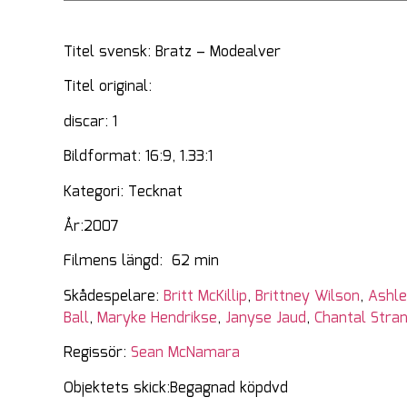
Titel svensk: Bratz – Modealver
Titel original:
discar: 1
Bildformat: 16:9, 1.33:1
Kategori: Tecknat
År:2007
Filmens längd: 62 min
Skådespelare:
Britt McKillip
,
Brittney Wilson
,
Ashle
Ball
,
Maryke Hendrikse
,
Janyse Jaud
,
Chantal Stra
Regissör:
Sean McNamara
Objektets skick:Begagnad köpdvd