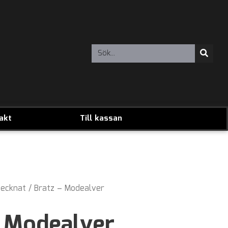
akt
Till kassan
ecknat
/ Bratz – Modealver
– Modealver