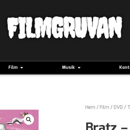
FILMGRUVAN
Film
Musik
Kont
Hem
/
Film
/
DVD
/
T
Bratz 