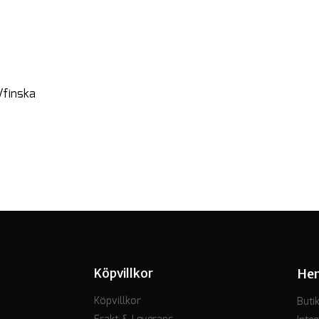
/finska
Köpvillkor
He
Köpvillkor
Buti