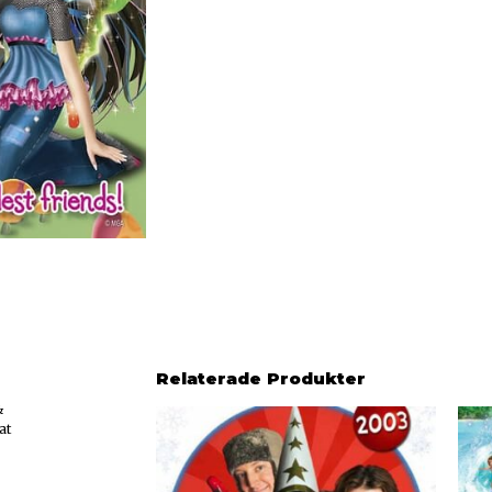
Relaterade Produkter
&
at