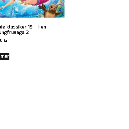
ie klassiker 19 – i en
jungfrusaga 2
00
kr
 mer