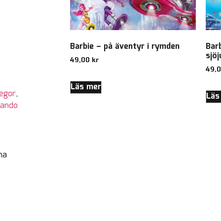
Barbie – på äventyr i rymden
Barb
sjö
49,00
kr
49,
Läs mer
egor
,
Läs
lando
na