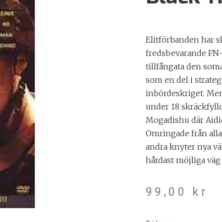
Elitförbanden har ski
fredsbevarande FN-a
tillfångata den so
som en del i strate
inbördeskriget. Me
under 18 skräckfyll
Mogadishu där Aidid
Omringade från alla 
andra knyter nya vän
hårdast möjliga väg 
99,00
kr