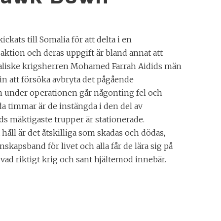
ckats till Somalia för att delta i en
ktion och deras uppgift är bland annat att
maliske krigsherren Mohamed Farrah Aidids män
gin att försöka avbryta det pågående
n under operationen går någonting fel och
da timmar är de instängda i den del av
s mäktigaste trupper är stationerade.
håll är det åtskilliga som skadas och dödas,
skapsband för livet och alla får de lära sig på
vad riktigt krig och sant hjältemod innebär.