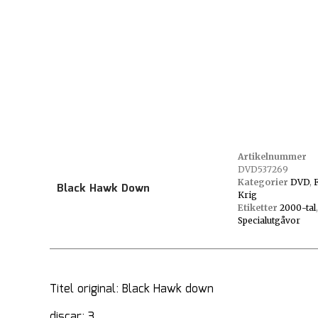
Artikelnummer
DVD537269
Kategorier
DVD
,
Black Hawk Down
Krig
Etiketter
2000-tal
,
Specialutgåvor
Titel original: Black Hawk down
discar: 3