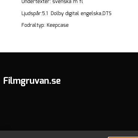
Undertexter: svenska m fl
Ljudspår:5.1 Dolby digital engelska,DTS
Fodraltyp: Keepcase
Filmgruvan.se