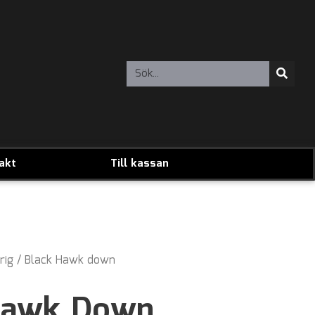
akt
Till kassan
rig
/ Black Hawk down
Hawk Down