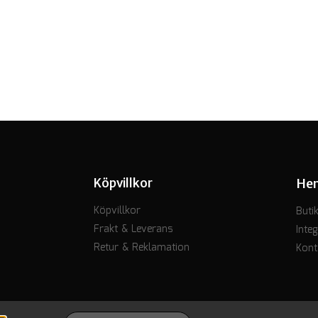
Köpvillkor
He
Köpvillkor
Buti
Frakt & Leverans
Integ
Retur & Reklamation
Kont