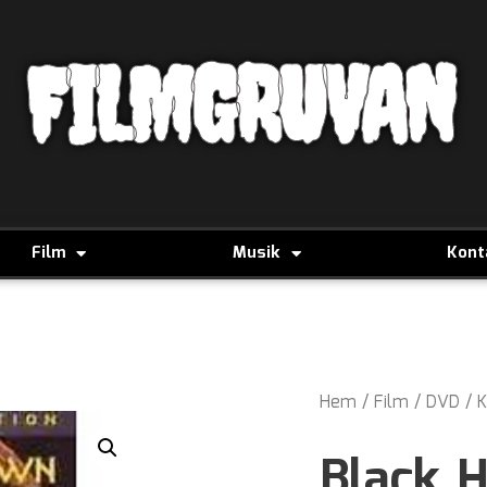
FILMGRUVAN
Film
Musik
Kont
Hem
/
Film
/
DVD
/
K
Black 