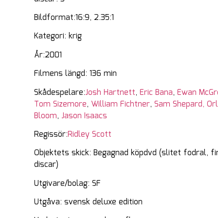
Bildformat:16:9, 2.35:1
Kategori: krig
År:2001
Filmens längd: 136 min
Skådespelare:
Josh Hartnett
,
Eric Bana
,
Ewan McGr
Tom Sizemore
,
William Fichtner
,
Sam Shepard,
Or
Bloom
,
Jason Isaacs
Regissör:
Ridley Scott
Objektets skick: Begagnad köpdvd (slitet fodral, fi
discar)
Utgivare/bolag: SF
Utgåva: svensk deluxe edition