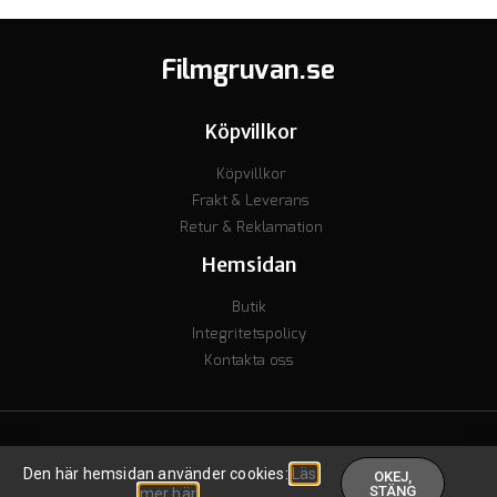
Filmgruvan.se
Köpvillkor
Köpvillkor
Frakt & Leverans
Retur & Reklamation
Hemsidan
Butik
Integritetspolicy
Kontakta oss
© Copyright 2023 - Org nr. 7106238277 - Godkänd för F-skatt
Den här hemsidan använder cookies:
Läs
OKEJ,
Skapad av inkomstguiden
.
STÄNG
mer här