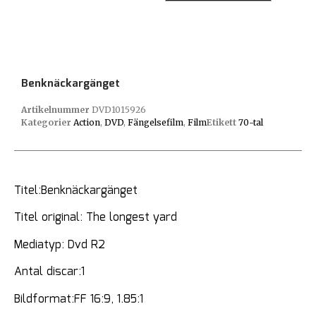
Benknäckargänget
Artikelnummer
DVD1015926
Kategorier
Action
,
DVD
,
Fängelsefilm
,
Film
Etikett
70-tal
Titel:Benknäckargänget
Titel original: The longest yard
Mediatyp: Dvd R2
Antal discar:1
Bildformat:FF 16:9, 1.85:1