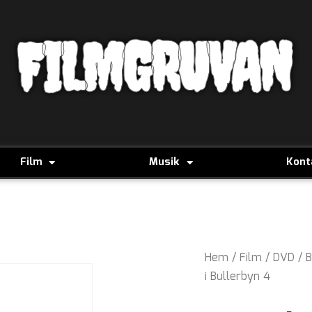
FILMGRUVAN
Film
Musik
Kont
Hem
/
Film
/
DVD
/
B
i Bullerbyn 4