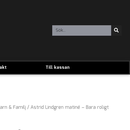
akt
Till kassan
arn & Familj
/ Astrid Lindgren matiné – Bara roligt