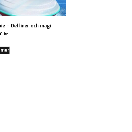
bie – Delfiner och magi
00
kr
 mer