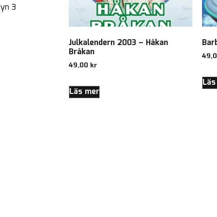
byn 3
Julkalendern 2003 – Håkan
Bar
Bråkan
49,
49,00
kr
Läs
Läs mer