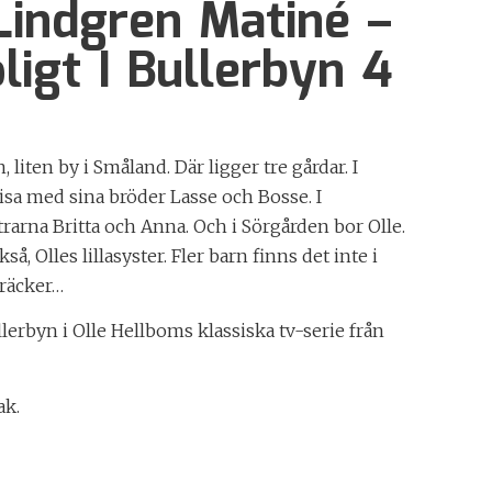
Lindgren Matiné –
ligt I Bullerbyn 4
, liten by i Småland. Där ligger tre gårdar. I
sa med sina bröder Lasse och Bosse. I
rarna Britta och Anna. Och i Sörgården bor Olle.
kså, Olles lillasyster. Fler barn finns det inte i
 räcker…
ullerbyn i Olle Hellboms klassiska tv-serie från
ak.