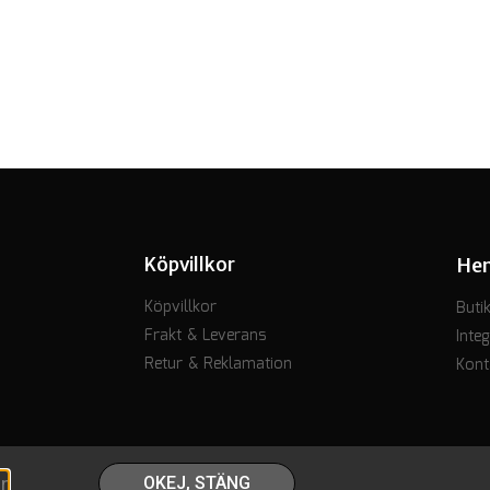
Köpvillkor
He
Köpvillkor
Buti
Frakt & Leverans
Integ
Retur & Reklamation
Kont
r
.
OKEJ, STÄNG