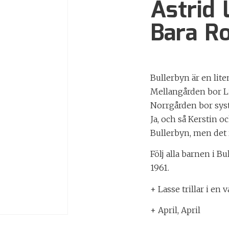
Astrid 
Bara Ro
Bullerbyn är en liten
Mellangården bor Li
Norrgården bor syst
Ja, och så Kerstin oc
Bullerbyn, men det
Följ alla barnen i B
1961.
+ Lasse trillar i en v
+ April, April