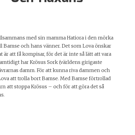
n tillsammans med sin mamma Hatiora i den mörka
ill Bamse och hans vänner. Det som Lova önskar
 är att få kompisar, för det är inte så lätt att vara
 Samtidigt har Krösus Sork (världens girigaste
 bävrarnas damm. För att kunna riva dammen och
Lova att trolla bort Bamse. Med Bamse förtrollad
barn att stoppa Krösus – och för att göra det så
s.