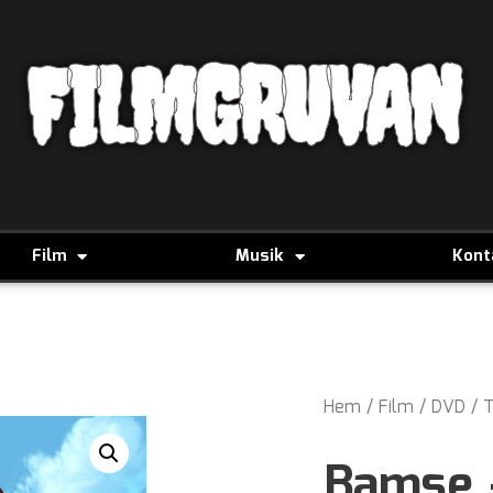
FILMGRUVAN
Film
Musik
Kont
Hem
/
Film
/
DVD
/
T
Bamse 