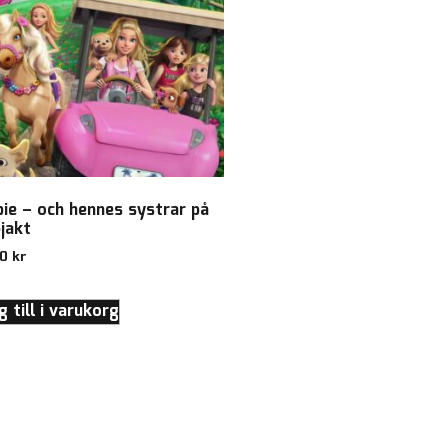
bie – och hennes systrar på
jakt
00
kr
 till i varukorg