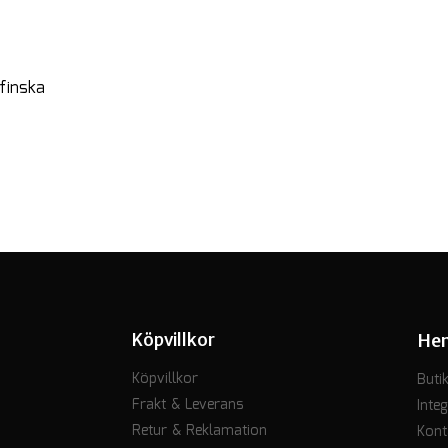
finska
Köpvillkor
He
Köpvillkor
Buti
Frakt & Leverans
Integ
Retur & Reklamation
Kont