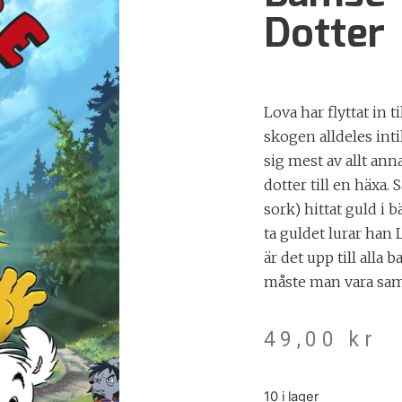
Dotter
Lova har flyttat i
skogen alldeles int
sig mest av allt annat
dotter till en häxa.
sork) hittat guld i
ta guldet lurar han 
är det upp till alla 
måste man vara sam
49,00
kr
10 i lager