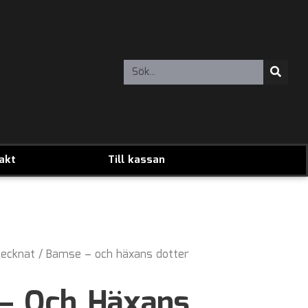
akt
Till kassan
ecknat
/ Bamse – och häxans dotter
– Och Häxans