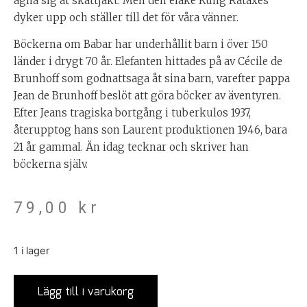
ägna sig åt skattjakt. Men den elake Kung Rataxes
dyker upp och ställer till det för våra vänner.
Böckerna om Babar har underhållit barn i över 150
länder i drygt 70 år. Elefanten hittades på av Cécile de
Brunhoff som godnattsaga åt sina barn, varefter pappa
Jean de Brunhoff beslöt att göra böcker av äventyren.
Efter Jeans tragiska bortgång i tuberkulos 1937,
återupptog hans son Laurent produktionen 1946, bara
21 år gammal. Än idag tecknar och skriver han
böckerna själv.
79,00
kr
1 i lager
Lägg till i varukorg