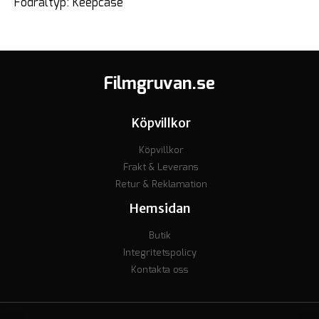
Fodraltyp: Keepcase
Filmgruvan.se
Köpvillkor
Köpvillkor
Frakt & Leverans
Retur & Reklamation
Hemsidan
Butik
Integritetspolicy
Kontakta oss