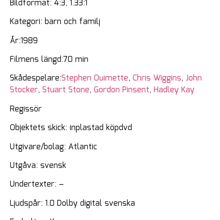
Bildformat: 4:3, 1.33:1
Kategori: barn och familj
År:1989
Filmens längd:70 min
Skådespelare:
Stephen Ouimette
,
Chris Wiggins
,
John
Stocker
,
Stuart Stone
,
Gordon Pinsent
,
Hadley Kay
Regissör
Objektets skick: inplastad köpdvd
Utgivare/bolag: Atlantic
Utgåva: svensk
Undertexter: –
Ljudspår: 1.0 Dolby digital svenska