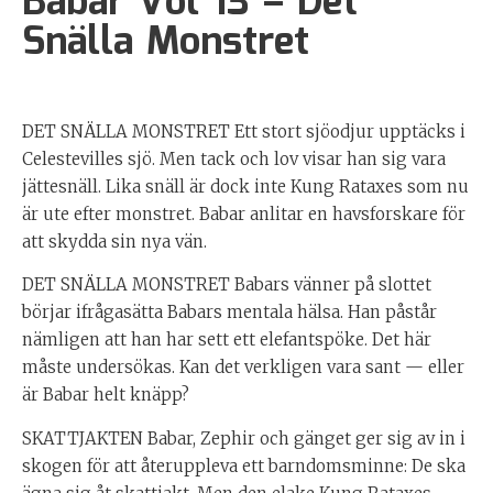
Babar Vol 13 – Det
Snälla Monstret
DET SNÄLLA MONSTRET Ett stort sjöodjur upptäcks i
Celestevilles sjö. Men tack och lov visar han sig vara
jättesnäll. Lika snäll är dock inte Kung Rataxes som nu
är ute efter monstret. Babar anlitar en havsforskare för
att skydda sin nya vän.
DET SNÄLLA MONSTRET Babars vänner på slottet
börjar ifrågasätta Babars mentala hälsa. Han påstår
nämligen att han har sett ett elefantspöke. Det här
måste undersökas. Kan det verkligen vara sant — eller
är Babar helt knäpp?
SKATTJAKTEN Babar, Zephir och gänget ger sig av in i
skogen för att återuppleva ett barndomsminne: De ska