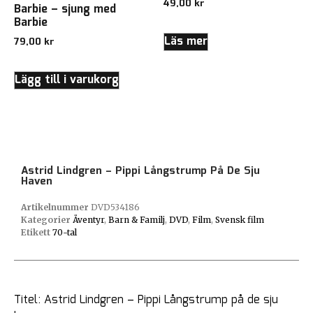
49,00
kr
Barbie – sjung med
Barbie
Läs mer
79,00
kr
Lägg till i varukorg
Astrid Lindgren – Pippi Långstrump På De Sju
Haven
Artikelnummer
DVD534186
Kategorier
Äventyr
,
Barn & Familj
,
DVD
,
Film
,
Svensk film
Etikett
70-tal
Titel: Astrid Lindgren – Pippi Långstrump på de sju