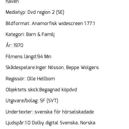
haven
Mediatyp: Dvd region 2 (SE)
Bildformat: Anamorfisk widescreen 1.77:1
Kategori: Barn & Familj
År: 1970
Filmens längd:94 Min
Skådespelare:Inger Nilsson, Beppe Wolgers
Regissör: Olle Hellbom
Objektets skick:Begagnad köpdvd
Utgivare/bolag: SF (SVT)
Undertexter: svenska för hörselskadade
Ljudspår:1.0 Dolby digital Svenska, Norska