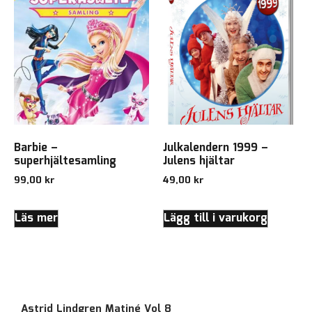
Barbie –
Julkalendern 1999 –
superhjältesamling
Julens hjältar
99,00
kr
49,00
kr
Läs mer
Lägg till i varukorg
Astrid Lindgren Matiné Vol 8