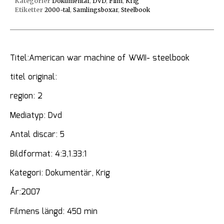
Kategorier
Dokumentär
,
DVD
,
Film
,
Krig
Etiketter
2000-tal
,
Samlingsboxar
,
Steelbook
Titel:American war machine of WWII- steelbook
titel original:
region: 2
Mediatyp: Dvd
Antal discar: 5
Bildformat: 4:3,1.33:1
Kategori: Dokumentär, Krig
År:2007
Filmens längd: 450 min