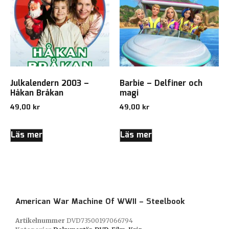
Julkalendern 2003 –
Barbie – Delfiner och
Håkan Bråkan
magi
49,00
kr
49,00
kr
Läs mer
Läs mer
American War Machine Of WWII – Steelbook
Artikelnummer
DVD73500197066794