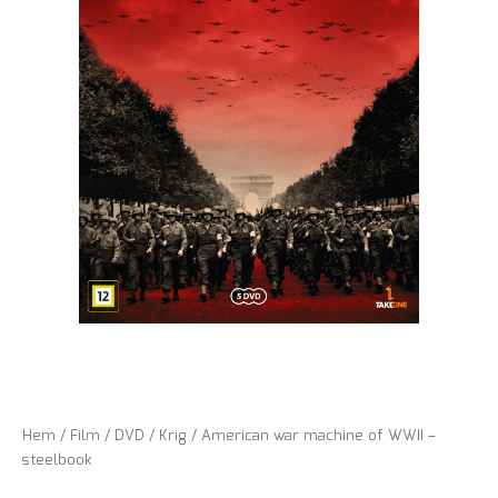
Hem
/
Film
/
DVD
/
Krig
/ American war machine of WWII –
steelbook