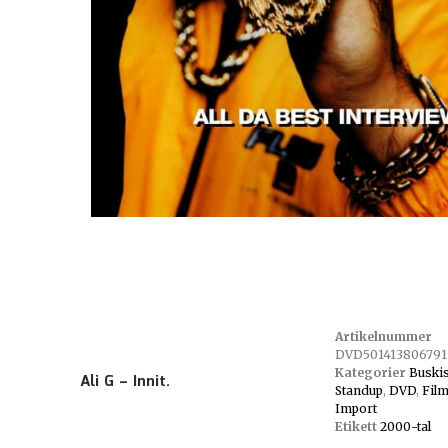
Artikelnummer
DVD501413806791
Kategorier
Buski
Ali G – Innit.
Standup
,
DVD
,
Fil
Import
Etikett
2000-tal