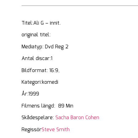
Titel:Ali G – innit.
original titel:
Mediatyp: Dvd Reg 2
Antal discar:1
Bildformat: 16:9,
Kategori:komedi
År:1999
Filmens längd: 89 Min
Skådespelare:
Sacha Baron Cohen
Regissör
Steve Smith