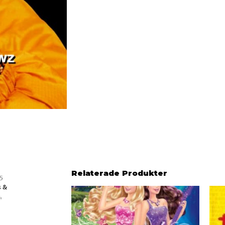
Relaterade Produkter
5
s &
m
,