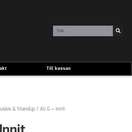
akt
Till kassan
uskis & Standup
/ Ali G – innit.
Innit.