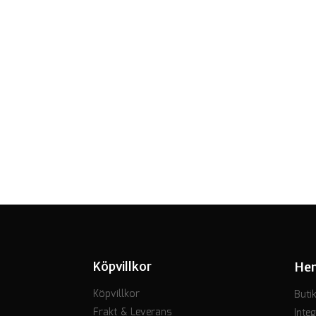
Köpvillkor
He
Köpvillkor
Buti
Frakt & Leverans
Integ