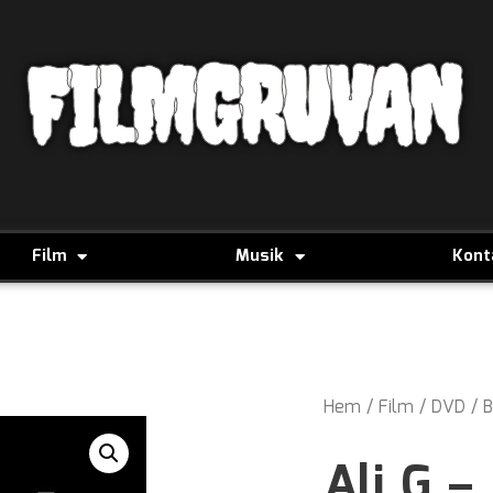
FILMGRUVAN
Film
Musik
Kont
Hem
/
Film
/
DVD
/
B
Ali G – 