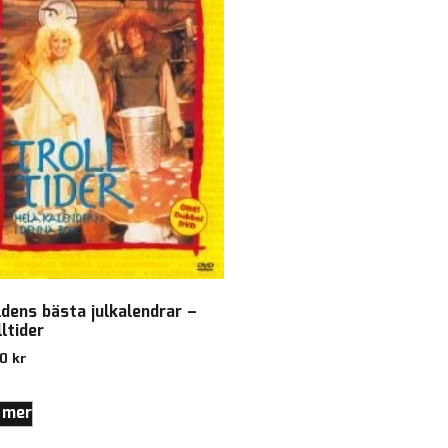
ldens bästa julkalendrar –
ltider
00
kr
 mer