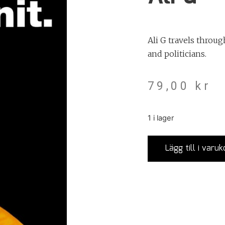
Ali G travels throu
and politicians.
79,00
kr
1 i lager
Lägg till i varuk