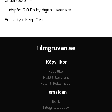
Undertexter: –
Ljudspår: 2.0 Dolby digital svenska
Fodraltyp: Keep Case
Filmgruvan.se
Köpvillkor
Köpvillkor
Frakt & Leverans
Retur & Reklamation
Hemsidan
Butik
Integritetspolicy