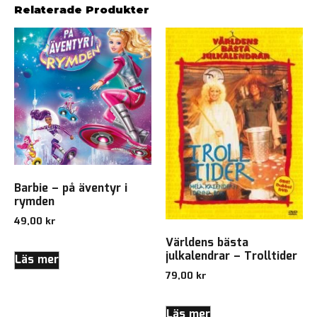
Relaterade Produkter
Barbie – på äventyr i
rymden
49,00
kr
Världens bästa
julkalendrar – Trolltider
Läs mer
79,00
kr
Läs mer