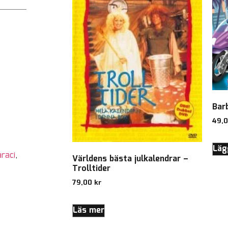
Bar
49,
Lägg
raci
,
Världens bästa julkalendrar –
Trolltider
79,00
kr
Läs mer