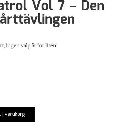
trol Vol 7 – Den
årttävlingen
rt, ingen valp är för liten!
l i varukorg