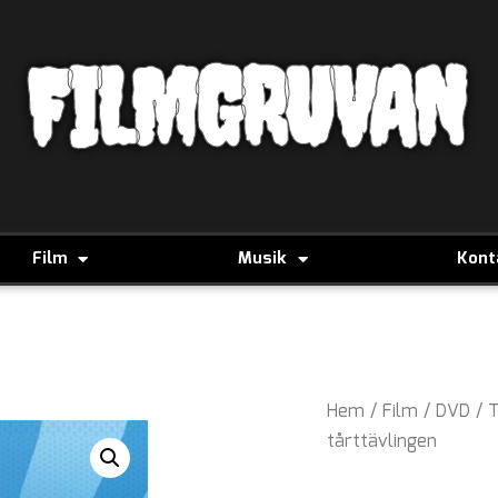
FILMGRUVAN
Film
Musik
Kont
Hem
/
Film
/
DVD
/
T
tårttävlingen