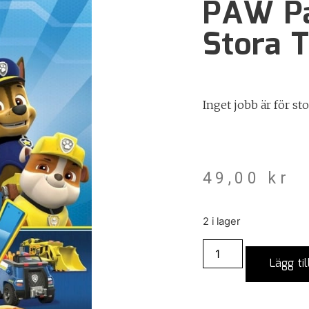
PAW Pa
Stora T
Inget jobb är för sto
49,00
kr
2 i lager
Lägg til