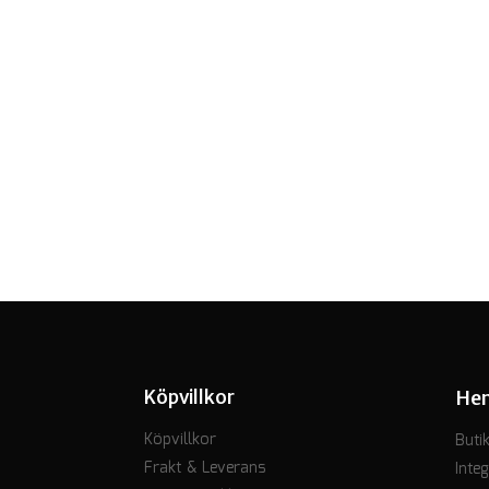
Köpvillkor
He
Köpvillkor
Buti
Frakt & Leverans
Integ