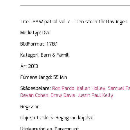
Titel: PAW patrol vol 7 – Den stora tårttävlingen
Mediatyp: Dvd
BildFormat: 1.78:1
Kategori: Barn & Familj
År: 2013
Filmens längd: 55 Min
Skådespelare:
Ron Pardo
,
Kallan Holley
,
Samuel Fa
Devan Cohen
,
Drew Davis
,
Justin Paul Kelly
Regissör:
Objektets skick: Begagnad köpdvd
Utgivare/bolag: Paramount