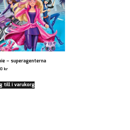
bie – superagenterna
00
kr
 till i varukorg