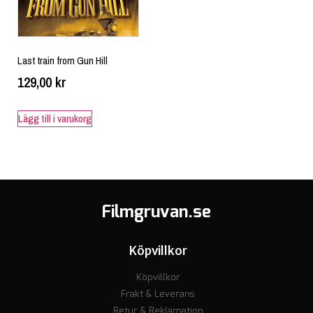
Last train from Gun Hill
129,00
kr
Lägg till i varukorg
Filmgruvan.se
Köpvillkor
Köpvillkor
Frakt & Leverans
Retur & Reklamation