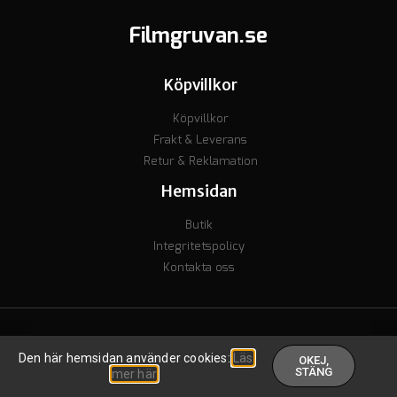
Filmgruvan.se
Köpvillkor
Köpvillkor
Frakt & Leverans
Retur & Reklamation
Hemsidan
Butik
Integritetspolicy
Kontakta oss
© Copyright 2023 - Org nr. 7106238277 - Godkänd för F-skatt
Den här hemsidan använder cookies:
Läs
OKEJ,
Skapad av inkomstguiden
.
STÄNG
mer här