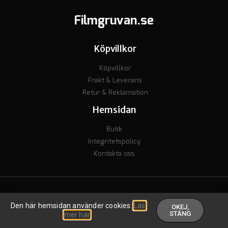
Filmgruvan.se
Köpvillkor
Köpvillkor
Frakt & Leverans
Retur & Reklamation
Hemsidan
Butik
Integritetspolicy
Kontakta oss
© Copyright 2023 - Org nr. 7106238277 - Godkänd för F-skatt
Den här hemsidan använder cookies:
Läs
OKEJ,
Skapad av inkomstguiden
.
STÄNG
mer här