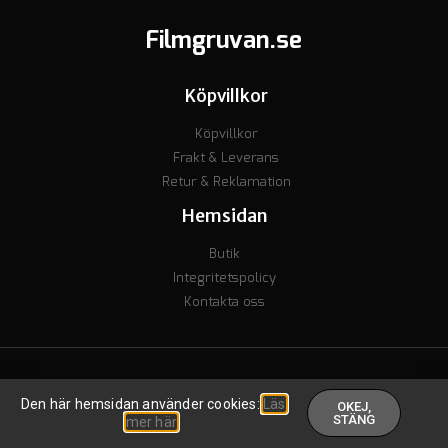
Filmgruvan.se
Köpvillkor
Köpvillkor
Frakt & Leverans
Retur & Reklamation
Hemsidan
Butik
Integritetspolicy
Kontakta oss
© Copyright 2023 - Org nr. 7106238277 - Godkänd för F-skatt
Den här hemsidan använder cookies:
Läs
OKEJ,
Skapad av inkomstguiden
.
STÄNG
mer här