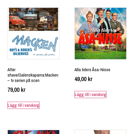
After
Alla tiders Åsa-Nisse
shave/Galenskaparna:Macken
49,00
kr
– tv serien på scen
79,00
kr
Lägg till i varukorg
Lägg till i varukorg