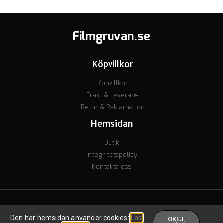
Filmgruvan.se
Köpvillkor
Köpvillkor
Frakt & Leverans
Retur & Reklamation
Hemsidan
Butik
Integritetspolicy
Kontakta oss
© Copyright 2023 - Org nr. 7106238277 - Godkänd för F-skatt
Den här hemsidan använder cookies:
Läs
OKEJ,
Skapad av inkomstguiden