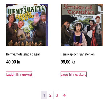
Hemvärnets glada dagar
Herrskap och tjänstehjon
49,00
kr
99,00
kr
Lägg till i varukorg
Lägg till i varukorg
1
2
3
→