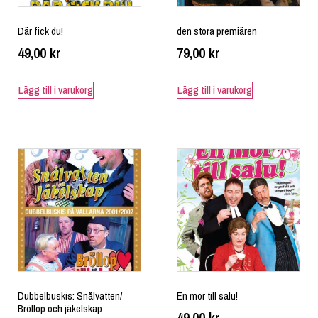
Där fick du!
den stora premiären
49,00
kr
79,00
kr
Lägg till i varukorg
Lägg till i varukorg
Dubbelbuskis: Snålvatten/
En mor till salu!
Bröllop och jäkelskap
49,00
kr